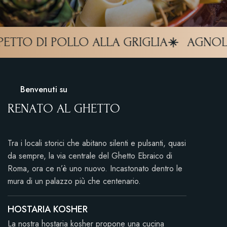
O DI POLLO ALLA GRIGLIA
AGNOLOTTI 
Benvenuti su
R
E
N
A
T
O
A
L
G
H
E
T
T
O
Tra i locali storici che abitano silenti e pulsanti, quasi
da sempre, la via centrale del Ghetto Ebraico di
Roma, ora ce n’è uno nuovo. Incastonato dentro le
mura di un palazzo più che centenario.
HOSTARIA KOSHER
La nostra hostaria kosher propone una cucina