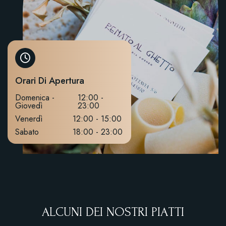
Orari Di Apertura
Domenica -
12:00 -
Giovedì
23:00
Venerdì
12:00 - 15:00
Sabato
18:00 - 23:00
A
L
C
U
N
I
D
E
I
N
O
S
T
R
I
P
I
A
T
T
I